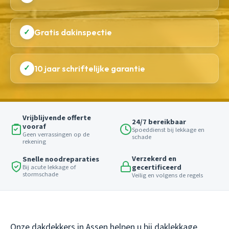
✓
Gratis dakinspectie
✓
10 jaar schriftelijke garantie
Vrijblijvende offerte
24/7 bereikbaar
vooraf
Spoeddienst bij lekkage en
Geen verrassingen op de
schade
rekening
Verzekerd en
Snelle noodreparaties
gecertificeerd
Bij acute lekkage of
stormschade
Veilig en volgens de regels
Onze dakdekkers in Assen helpen u bij daklekkage,