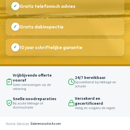
✓
Gratis telefonisch advies
✓
Gratis dakinspectie
✓
10 jaar schriftelijke garantie
Vrijblijvende offerte
24/7 bereikbaar
vooraf
Spoeddienst bij lekkage en
Geen verrassingen op de
schade
rekening
Verzekerd en
Snelle noodreparaties
gecertificeerd
Bij acute lekkage of
stormschade
Veilig en volgens de regels
Home
Services
Dakrenovatie Assen