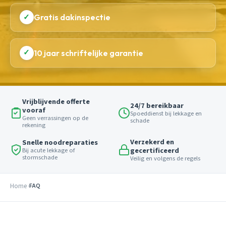
✓
Gratis dakinspectie
✓
10 jaar schriftelijke garantie
Vrijblijvende offerte
24/7 bereikbaar
vooraf
Spoeddienst bij lekkage en
Geen verrassingen op de
schade
rekening
Verzekerd en
Snelle noodreparaties
gecertificeerd
Bij acute lekkage of
stormschade
Veilig en volgens de regels
Home
FAQ