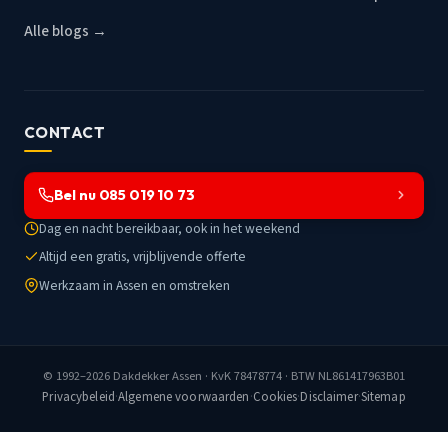
Alle blogs →
CONTACT
Bel nu 085 019 10 73
Dag en nacht bereikbaar, ook in het weekend
Altijd een gratis, vrijblijvende offerte
Werkzaam in Assen en omstreken
© 1992–2026
Dakdekker Assen
· KvK 78478774 · BTW NL861417963B01
Privacybeleid
·
Algemene voorwaarden
·
Cookies
·
Disclaimer
·
Sitemap