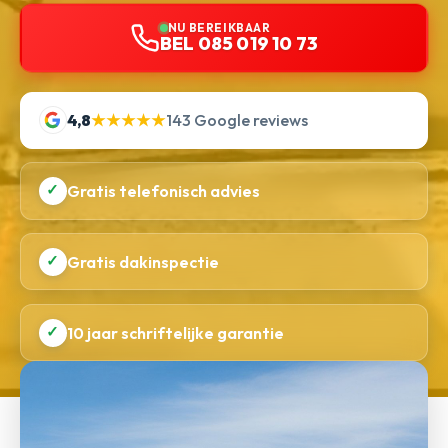
NU BEREIKBAAR
BEL 085 019 10 73
4,8
★★★★★
143 Google reviews
✓
Gratis telefonisch advies
✓
Gratis dakinspectie
✓
10 jaar schriftelijke garantie