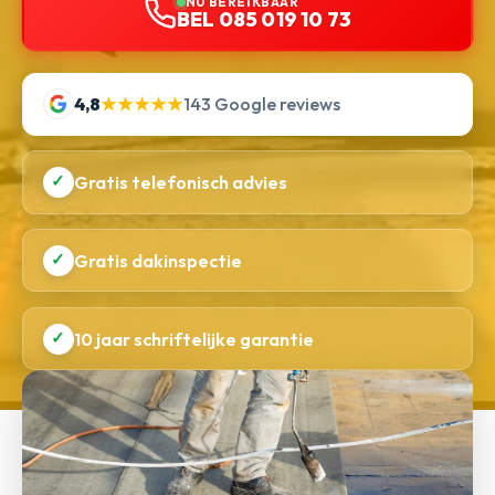
NU BEREIKBAAR
BEL 085 019 10 73
4,8
★★★★★
143 Google reviews
✓
Gratis telefonisch advies
✓
Gratis dakinspectie
✓
10 jaar schriftelijke garantie