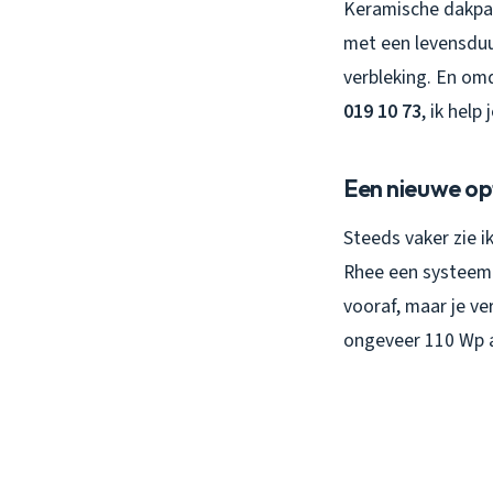
Keramische dakpan
met een levensduur
verbleking. En omd
019 10 73
, ik help
Een nieuwe op
Steeds vaker zie 
Rhee een systeem 
vooraf, maar je ve
ongeveer 110 Wp a