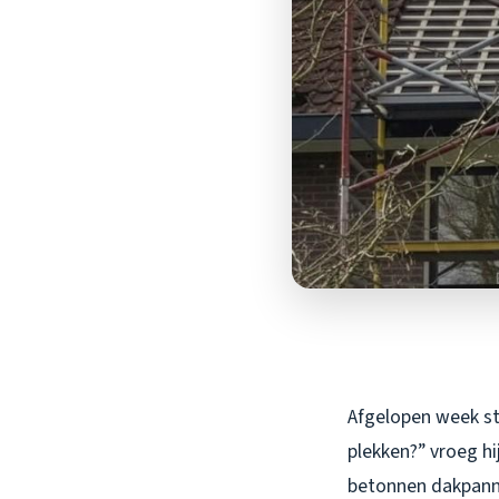
Afgelopen week ston
plekken?” vroeg hi
betonnen dakpanne