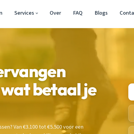
n
Services
Over
FAQ
Blogs
Conta
ervangen
 wat betaal je
sen? Van €3.100 tot €5.500 voor een