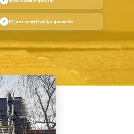
✓
Gratis dakinspectie
✓
10 jaar schriftelijke garantie