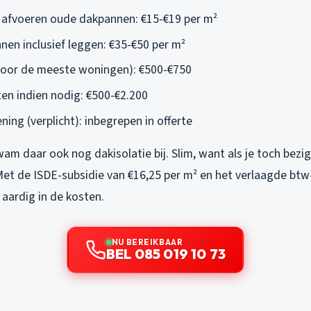
 afvoeren oude dakpannen: €15-€19 per m²
en inclusief leggen: €35-€50 per m²
voor de meeste woningen): €500-€750
n indien nodig: €500-€2.200
ing (verplicht): inbegrepen in offerte
kwam daar ook nog dakisolatie bij. Slim, want als je toch bezig
Met de ISDE-subsidie van €16,25 per m² en het verlaagde btw
 aardig in de kosten.
NU BEREIKBAAR
BEL 085 019 10 73