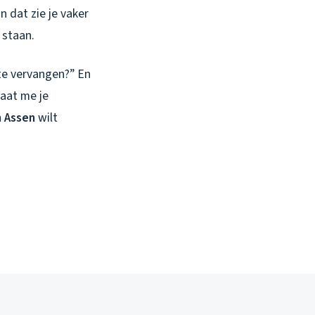
n dat zie je vaker
 staan.
te vervangen?” En
Laat me je
 Assen
wilt