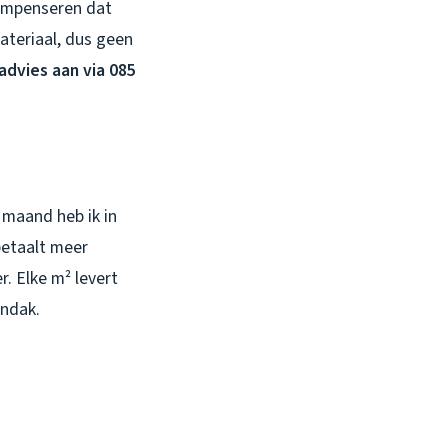
compenseren dat
materiaal, dus geen
 advies aan via 085
 maand heb ik in
betaalt meer
. Elke m² levert
endak.