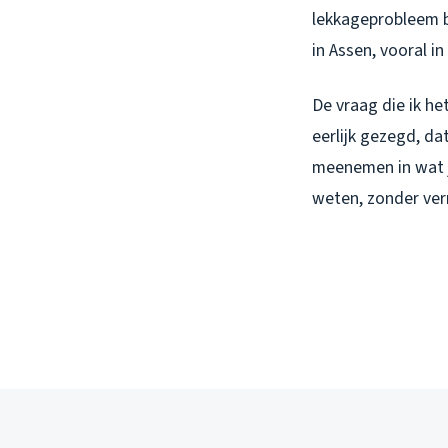
lekkageprobleem bo
in Assen, vooral i
De vraag die ik h
eerlijk gezegd, da
meenemen in wat j
weten, zonder ver