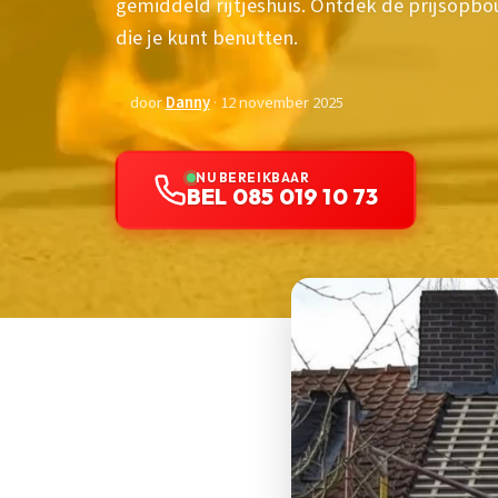
gemiddeld rijtjeshuis. Ontdek de prijsopbou
die je kunt benutten.
door
Danny
· 12 november 2025
NU BEREIKBAAR
BEL 085 019 10 73