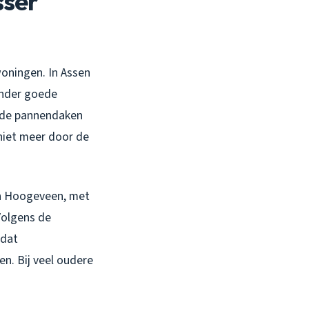
sser
woningen. In Assen
zonder goede
oude pannendaken
niet meer door de
en Hoogeveen, met
 Volgens de
 dat
n. Bij veel oudere