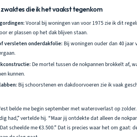
 zwaktes die ik het vaakst tegenkom
gordingen:
Vooral bij woningen van voor 1975 zie ik dit rege
or er plassen op het dak blijven staan.
f versleten onderdakfolie:
Bij woningen ouder dan 40 jaar 
ergaan.
kconstructie:
De mortel tussen de nokpannen brokkelt af, w
nen kunnen.
labben:
Bij schoorstenen en dakdoorvoeren zie ik vaak gesc
est belde me begin september met wateroverlast op zolder. 
g had,” vertelde hij. “Maar jij ontdekte dat alleen de nokp
at scheelde me €3.500.” Dat is precies waar het om gaat: de