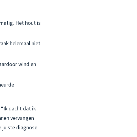
lmatig. Het hout is
vaak helemaal niet
aardoor wind en
heurde
“Ik dacht dat ik
annen vervangen
 juiste diagnose