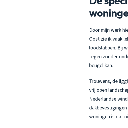
De speci
woning
Door mijn werk hi
Oost zie ik vaak l
loodslabben. Bij 
tegen zonder onde
beugel kan.
Trouwens, de ligg
vrij open landscha
Nederlandse windk
dakbevestigingen 
woningen is dat ni