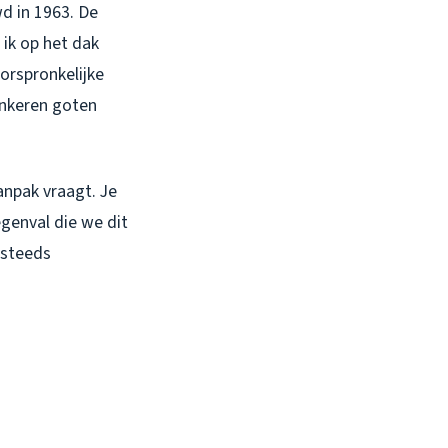
d in 1963. De
ik op het dak
orspronkelijke
inkeren goten
anpak vraagt. Je
genval die we dit
 steeds