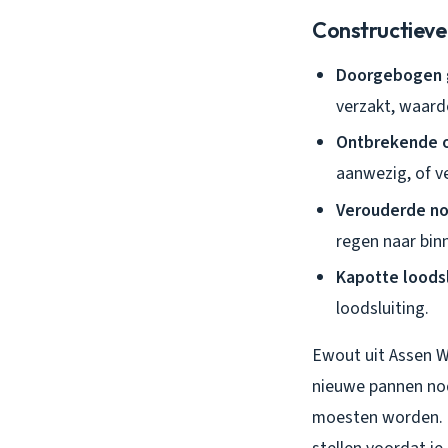
Constructieve
Doorgebogen 
verzakt, waardo
Ontbrekende o
aanwezig, of v
Verouderde no
regen naar bin
Kapotte loods
loodsluiting.
Ewout uit Assen W
nieuwe pannen nodi
moesten worden. D