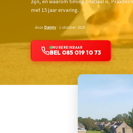
zijn, en waarom timing cruciaal is. Praktis
met 15 jaar ervaring.
door
Danny
· 1 oktober 2025
NU BEREIKBAAR
BEL 085 019 10 73