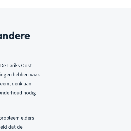
andere
 De Lariks Oost
ningen hebben vaak
teem, denk aan
 onderhoud nodig
 probleem elders
eeld dat de