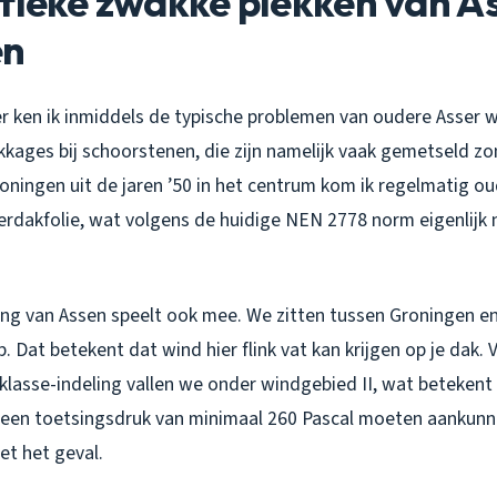
fieke zwakke plekken van A
en
er ken ik inmiddels de typische problemen van oudere Asser 
ekkages bij schoorstenen, die zijn namelijk vaak gemetseld 
woningen uit de jaren ’50 in het centrum kom ik regelmatig 
rdakfolie, wat volgens de huidige NEN 2778 norm eigenlijk 
ing van Assen speelt ook mee. We zitten tussen Groningen 
p. Dat betekent dat wind hier flink vat kan krijgen op je dak.
lasse-indeling vallen we onder windgebied II, wat betekent
een toetsingsdruk van minimaal 260 Pascal moeten aankunne
et het geval.