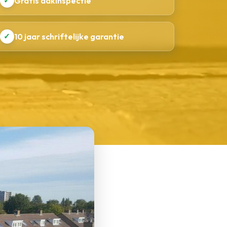
✓
Gratis dakinspectie
✓
10 jaar schriftelijke garantie