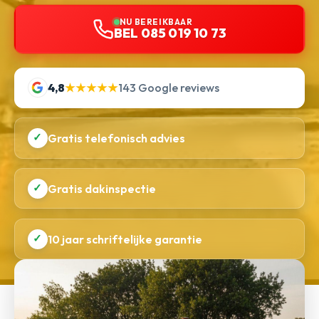
NU BEREIKBAAR
BEL 085 019 10 73
4,8
★★★★★
143 Google reviews
✓
Gratis telefonisch advies
✓
Gratis dakinspectie
✓
10 jaar schriftelijke garantie