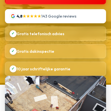
4,8
★★★★★
143 Google reviews
✓
Gratis telefonisch advies
✓
Gratis dakinspectie
✓
10 jaar schriftelijke garantie