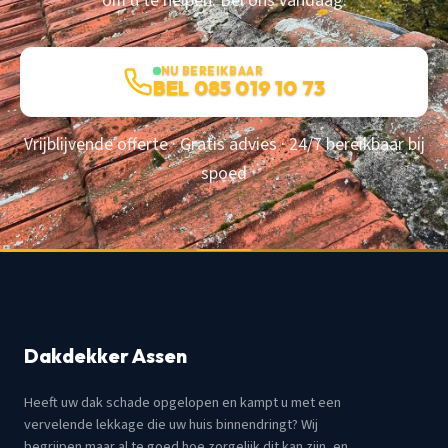
om u te helpen. Bel ons vandaag.
NU BEREIKBAAR
BEL 085 019 10 73
Vrijblijvende offerte · Gratis advies · 24/7 bereikbaar bij
spoed
Dakdekker Assen
Heeft uw dak schade opgelopen en kampt u met een
vervelende lekkage die uw huis binnendringt? Wij
begrijpen maar al te goed hoe zorgelijk dit kan zijn, en