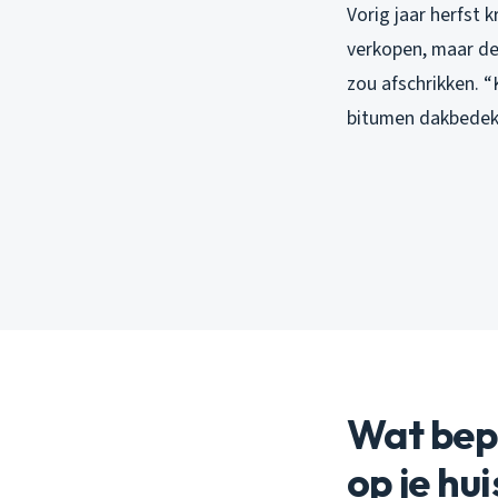
Vorig jaar herfst k
verkopen, maar d
zou afschrikken. 
bitumen dakbedekk
Wat bep
op je hu