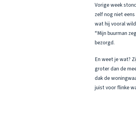
Vorige week stond 
zelf nog niet een
wat hij vooral wil
“Mijn buurman zegt
bezorgd.
En weet je wat? Z
groter dan de mee
dak de woningwaar
juist voor flinke 