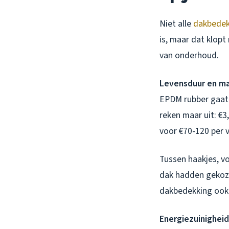
Niet alle
dakbedek
is, maar dat klopt
van onderhoud.
Levensduur en ma
EPDM rubber gaat 3
reken maar uit: €3
voor €70-120 per v
Tussen haakjes, v
dak hadden gekozen
dakbedekking ook 
Energiezuinigheid