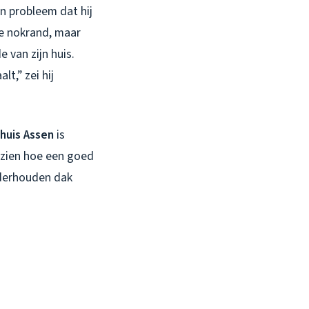
en probleem dat hij
de nokrand, maar
 van zijn huis.
t,” zei hij
huis Assen
is
ezien hoe een goed
nderhouden dak