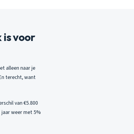
is voor
et alleen naar je
En terecht, want
rschil van €5.800
it jaar weer met 5%