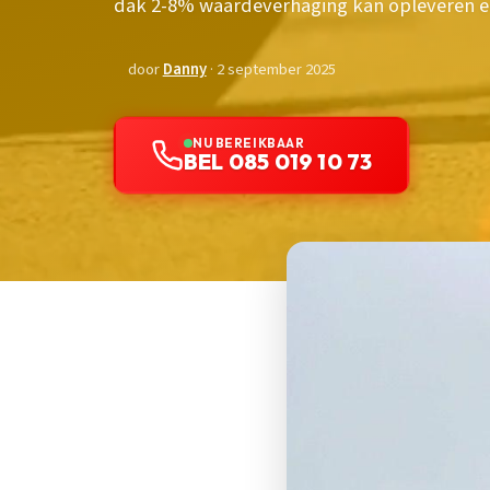
dak 2-8% waardeverhaging kan opleveren en
door
Danny
· 2 september 2025
NU BEREIKBAAR
BEL 085 019 10 73