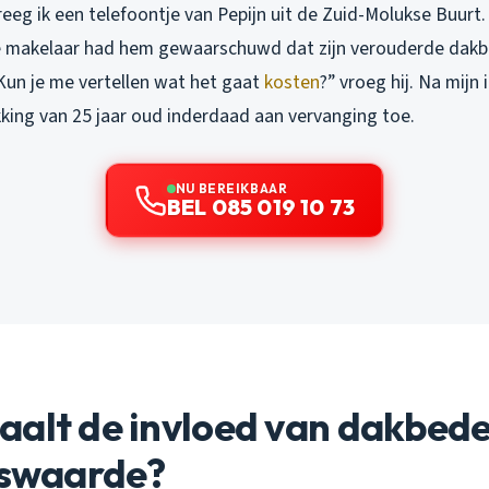
reeg ik een telefoontje van Pepijn uit de Zuid-Molukse Buurt. H
e makelaar had hem gewaarschuwd dat zijn verouderde dakb
“Kun je me vertellen wat het gaat
kosten
?” vroeg hij. Na mijn 
ing van 25 jaar oud inderdaad aan vervanging toe.
NU BEREIKBAAR
BEL 085 019 10 73
aalt de invloed van dakbed
iswaarde?