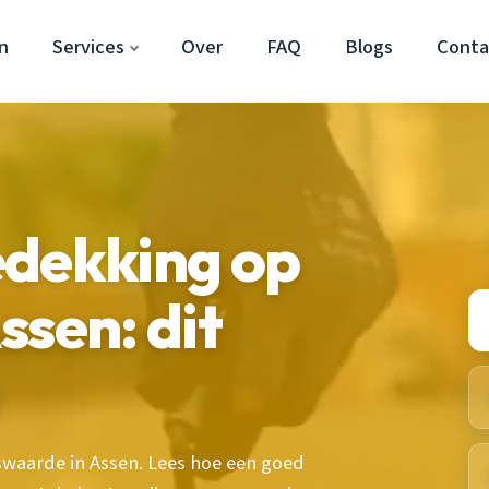
n
Services
Over
FAQ
Blogs
Conta
edekking op
ssen: dit
swaarde in Assen. Lees hoe een goed