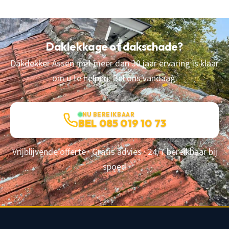
Daklekkage of dakschade?
Dakdekker Assen met meer dan 30 jaar ervaring is klaar
om u te helpen. Bel ons vandaag.
NU BEREIKBAAR
BEL 085 019 10 73
Vrijblijvende offerte · Gratis advies · 24/7 bereikbaar bij
spoed