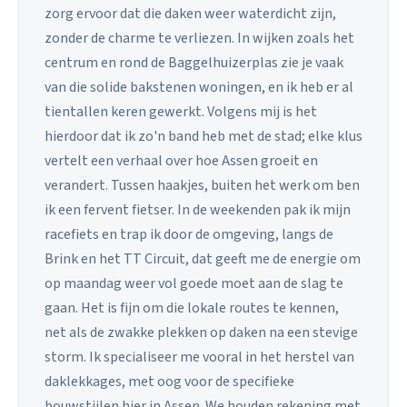
zorg ervoor dat die daken weer waterdicht zijn,
zonder de charme te verliezen. In wijken zoals het
centrum en rond de Baggelhuizerplas zie je vaak
van die solide bakstenen woningen, en ik heb er al
tientallen keren gewerkt. Volgens mij is het
hierdoor dat ik zo'n band heb met de stad; elke klus
vertelt een verhaal over hoe Assen groeit en
verandert. Tussen haakjes, buiten het werk om ben
ik een fervent fietser. In de weekenden pak ik mijn
racefiets en trap ik door de omgeving, langs de
Brink en het TT Circuit, dat geeft me de energie om
op maandag weer vol goede moet aan de slag te
gaan. Het is fijn om die lokale routes te kennen,
net als de zwakke plekken op daken na een stevige
storm. Ik specialiseer me vooral in het herstel van
daklekkages, met oog voor de specifieke
bouwstijlen hier in Assen. We houden rekening met