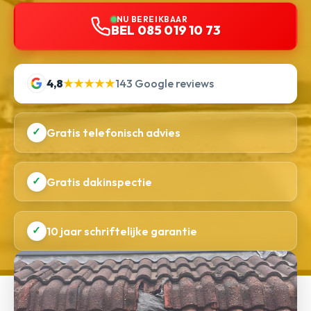
NU BEREIKBAAR
BEL 085 019 10 73
4,8
★★★★★
143 Google reviews
✓
Gratis telefonisch advies
✓
Gratis dakinspectie
✓
10 jaar schriftelijke garantie