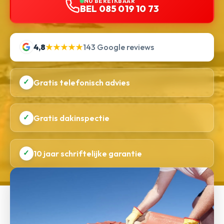
NU BEREIKBAAR
BEL 085 019 10 73
4,8
★★★★★
143 Google reviews
✓
Gratis telefonisch advies
✓
Gratis dakinspectie
✓
10 jaar schriftelijke garantie