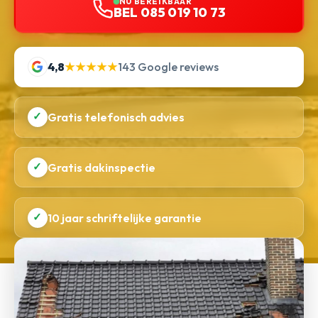
NU BEREIKBAAR
BEL 085 019 10 73
4,8
★★★★★
143 Google reviews
✓
Gratis telefonisch advies
✓
Gratis dakinspectie
✓
10 jaar schriftelijke garantie