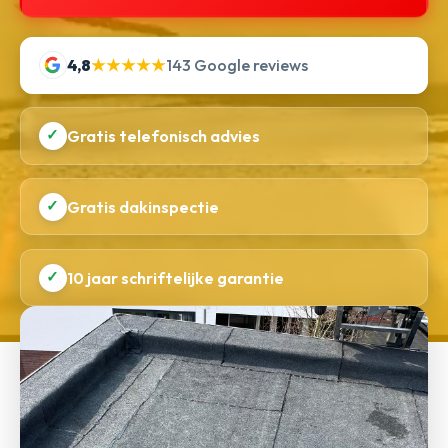
4,8
★★★★★
143 Google reviews
✓
Gratis telefonisch advies
✓
Gratis dakinspectie
✓
10 jaar schriftelijke garantie