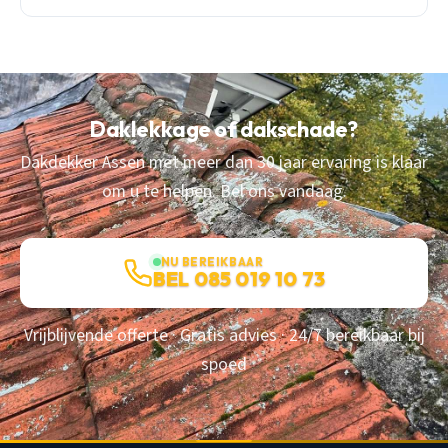
Daklekkage of dakschade?
Dakdekker Assen met meer dan 30 jaar ervaring is klaar
om u te helpen. Bel ons vandaag.
NU BEREIKBAAR
BEL 085 019 10 73
Vrijblijvende offerte · Gratis advies · 24/7 bereikbaar bij
spoed