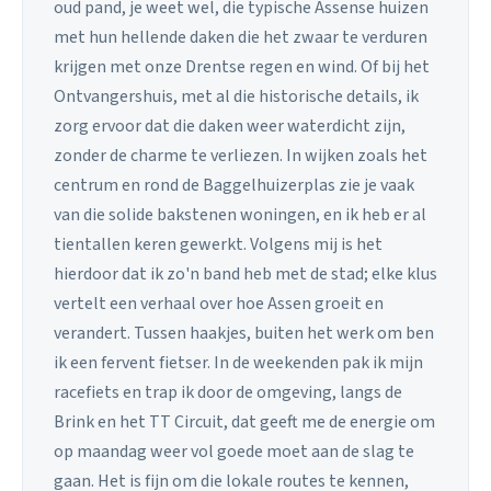
oud pand, je weet wel, die typische Assense huizen
met hun hellende daken die het zwaar te verduren
krijgen met onze Drentse regen en wind. Of bij het
Ontvangershuis, met al die historische details, ik
zorg ervoor dat die daken weer waterdicht zijn,
zonder de charme te verliezen. In wijken zoals het
centrum en rond de Baggelhuizerplas zie je vaak
van die solide bakstenen woningen, en ik heb er al
tientallen keren gewerkt. Volgens mij is het
hierdoor dat ik zo'n band heb met de stad; elke klus
vertelt een verhaal over hoe Assen groeit en
verandert. Tussen haakjes, buiten het werk om ben
ik een fervent fietser. In de weekenden pak ik mijn
racefiets en trap ik door de omgeving, langs de
Brink en het TT Circuit, dat geeft me de energie om
op maandag weer vol goede moet aan de slag te
gaan. Het is fijn om die lokale routes te kennen,