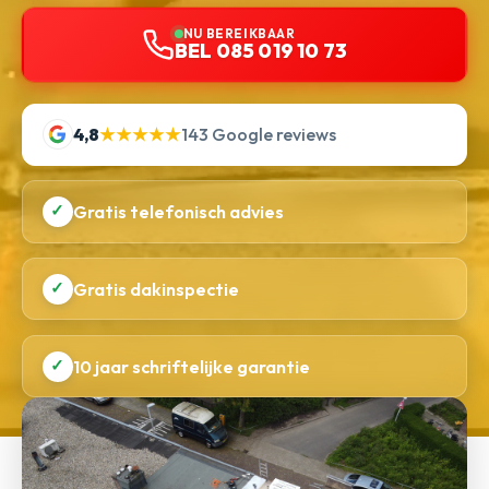
NU BEREIKBAAR
BEL 085 019 10 73
4,8
★★★★★
143 Google reviews
✓
Gratis telefonisch advies
✓
Gratis dakinspectie
✓
10 jaar schriftelijke garantie