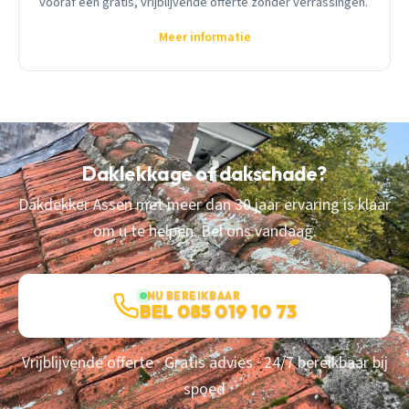
vooraf een gratis, vrijblijvende offerte zonder verrassingen.
Meer informatie
Daklekkage of dakschade?
Dakdekker Assen met meer dan 30 jaar ervaring is klaar
om u te helpen. Bel ons vandaag.
NU BEREIKBAAR
BEL 085 019 10 73
Vrijblijvende offerte · Gratis advies · 24/7 bereikbaar bij
spoed