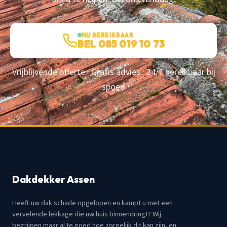
NU BEREIKBAAR
BEL 085 019 10 73
Vrijblijvende offerte · Gratis advies · 24/7 bereikbaar bij
spoed
Dakdekker Assen
Heeft uw dak schade opgelopen en kampt u met een
vervelende lekkage die uw huis binnendringt? Wij
begrijpen maar al te goed hoe zorgelijk dit kan zijn, en