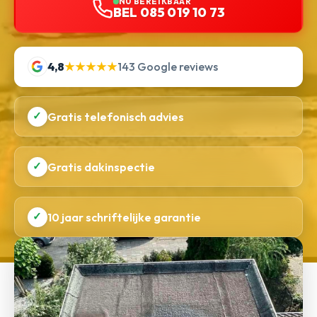
NU BEREIKBAAR
BEL 085 019 10 73
4,8
★★★★★
143 Google reviews
✓
Gratis telefonisch advies
✓
Gratis dakinspectie
✓
10 jaar schriftelijke garantie