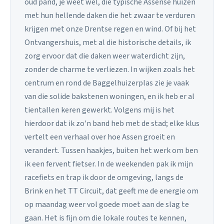
oud pand, je weet wel, die typische Assense huizen
met hun hellende daken die het zwaar te verduren
krijgen met onze Drentse regen en wind. Of bij het
Ontvangershuis, met al die historische details, ik
zorg ervoor dat die daken weer waterdicht zijn,
zonder de charme te verliezen. In wijken zoals het
centrum en rond de Baggelhuizerplas zie je vaak
van die solide bakstenen woningen, en ik heb er al
tientallen keren gewerkt. Volgens mij is het
hierdoor dat ik zo'n band heb met de stad; elke klus
vertelt een verhaal over hoe Assen groeit en
verandert. Tussen haakjes, buiten het werk om ben
ik een fervent fietser. In de weekenden pak ik mijn
racefiets en trap ik door de omgeving, langs de
Brink en het TT Circuit, dat geeft me de energie om
op maandag weer vol goede moet aan de slag te
gaan. Het is fijn om die lokale routes te kennen,