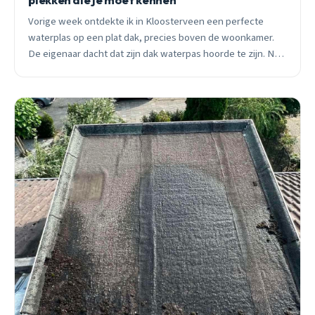
Vorige week ontdekte ik in Kloosterveen een perfecte
waterplas op een plat dak, precies boven de woonkamer.
De eigenaar dacht dat zijn dak waterpas hoorde te zijn. Na
15 jaar dakdekken in Assen zie ik deze denkfout steeds
terug. Leer de 5 zwakke plekken kennen die lekkages
veroorzaken.