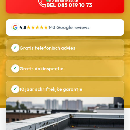
NU BEREIKBAAR
BEL 085 019 10 73
4,8
★★★★★
143 Google reviews
✓
Gratis telefonisch advies
✓
Gratis dakinspectie
✓
10 jaar schriftelijke garantie