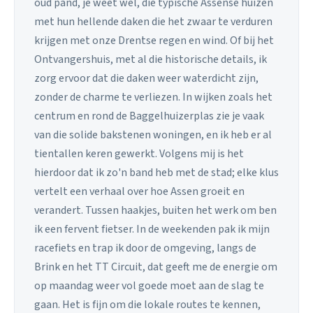
oud pand, je weet wel, die typische Assense huizen
met hun hellende daken die het zwaar te verduren
krijgen met onze Drentse regen en wind. Of bij het
Ontvangershuis, met al die historische details, ik
zorg ervoor dat die daken weer waterdicht zijn,
zonder de charme te verliezen. In wijken zoals het
centrum en rond de Baggelhuizerplas zie je vaak
van die solide bakstenen woningen, en ik heb er al
tientallen keren gewerkt. Volgens mij is het
hierdoor dat ik zo'n band heb met de stad; elke klus
vertelt een verhaal over hoe Assen groeit en
verandert. Tussen haakjes, buiten het werk om ben
ik een fervent fietser. In de weekenden pak ik mijn
racefiets en trap ik door de omgeving, langs de
Brink en het TT Circuit, dat geeft me de energie om
op maandag weer vol goede moet aan de slag te
gaan. Het is fijn om die lokale routes te kennen,