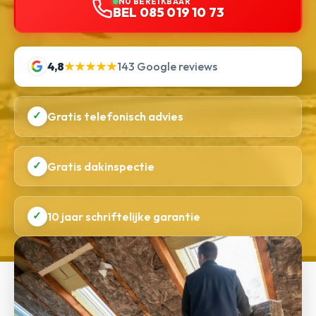
NU BEREIKBAAR
BEL 085 019 10 73
4,8
★★★★★
143 Google reviews
✓
Gratis telefonisch advies
✓
Gratis dakinspectie
✓
10 jaar schriftelijke garantie