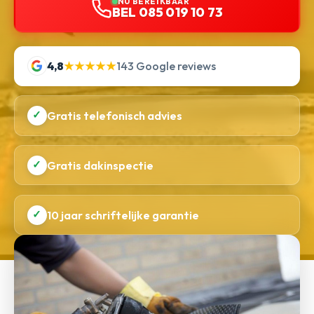
NU BEREIKBAAR
BEL 085 019 10 73
4,8
★★★★★
143 Google reviews
✓
Gratis telefonisch advies
✓
Gratis dakinspectie
✓
10 jaar schriftelijke garantie