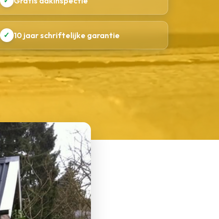
✓
Gratis dakinspectie
✓
10 jaar schriftelijke garantie