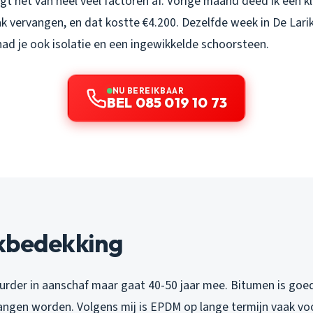
gt het van heel veel factoren af. Vorige maand deed ik een kl
vervangen, en dat kostte €4.200. Dezelfde week in De Lari
ad je ook isolatie en een ingewikkelde schoorsteen.
NU BEREIKBAAR
BEL 085 019 10 73
kbedekking
urder in aanschaf maar gaat 40-50 jaar mee. Bitumen is go
angen worden. Volgens mij is EPDM op lange termijn vaak voo