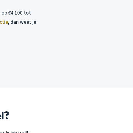
 op €4.100 tot
ctie
, dan weet je
l?