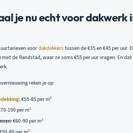
al je nu echt voor dakwerk 
e uurtarieven voor
dakdekkers
tussen de €35 en €45 per uur. Da
n met de Randstad, waar ze soms €55 per uur vragen. En dat s
erk.
vernieuwing reken je op:
edekking
:
€55-85 per m²
70-100 per m²
nnen:
€60-90 per m²
€50-80 per m²