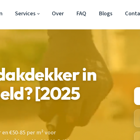
n
Services
Over
FAQ
Blogs
Conta
dakdekker in
eld? [2025
 en €50-85 per m² voor