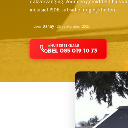
dakvervanging. Voor een gemiddeld huis van
inclusief ISDE-subsidie mogelijkheden.
door
Danny
· 28 september 2025
NU BEREIKBAAR
BEL 085 019 10 73