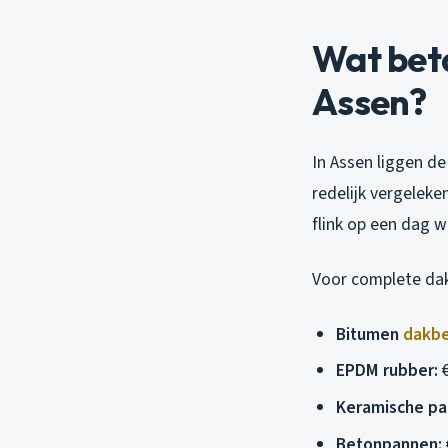
Wat beta
Assen?
In Assen liggen d
redelijk vergeleke
flink op een dag w
Voor complete dak
Bitumen
dakb
EPDM rubber:
€
Keramische pa
Betonpannen: