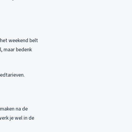
n het weekend belt
el, maar bedenk
oedtarieven.
r maken na de
erk je wel in de