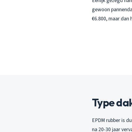
Eerlijk gezegd han
gewoon pannendak 
€6.800, maar dan h
Type da
EPDM rubber is du
na 20-30 jaar verv