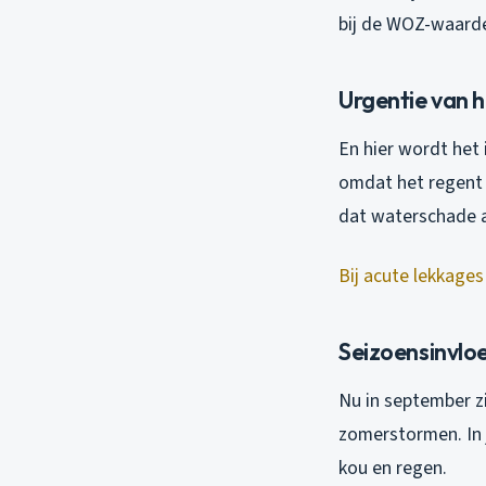
bij de WOZ-waarde
Urgentie van 
En hier wordt het 
omdat het regent d
dat waterschade al
Bij acute lekkages
Seizoensinvlo
Nu in september zi
zomerstormen. In j
kou en regen.