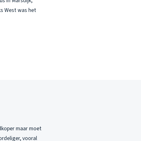
us in Marsdijk,
ks West was het
edkoper maar moet
rdeliger, vooral